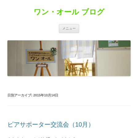
コ
ン
ワン・オール ブログ
テ
ン
ツ
へ
ス
メニュー
キ
ッ
プ
日別アーカイブ:
2015年10月14日
ピアサポーター交流会（10月）