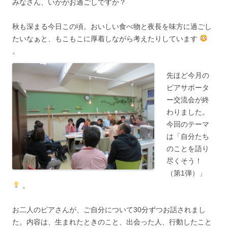
みなさん、いかがお過ごしですか？
秋も深まる今日この頃。おいしい食べ物と夜長を味方に過ごし
たいなぁと、もこもこに厚着しながら考えたりしています
。
先ほど今月の
ピアサポータ
ー交流会が終
わりました。
今回のテーマ
は「自分たち
のことを語り
尽くそう！
（第1弾）」
。
お二人のピアさんが、ご自分について30分ずつお話されまし
た。内容は、生まれたときのこと、出会った人、行動したこと