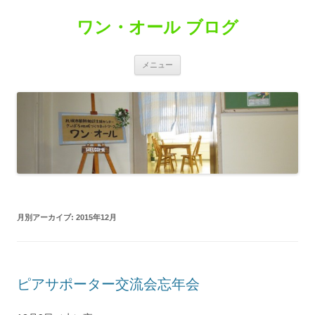
コ
ン
ワン・オール ブログ
テ
ン
ツ
へ
ス
メニュー
キ
ッ
プ
月別アーカイブ:
2015年12月
ピアサポーター交流会忘年会