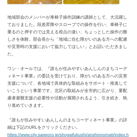
地域部会のメンバーが車椅子操作訓練の講師として、大活躍し
ておりました。段差昇降やスロープでの操作を行い、車椅子に
乗るのと押すのでは見える視点の違い、ちょっとした操作の難
しさを体験。部会長から「地域に住む障がいのある方への配慮
や災害時の支援において協力してほしい」とお話いただきまし
た。
ワン・オールでは、『誰もが住みやすいあんしんのまちコーデ
ィネート事業』の委託を受けており、障がいのある方への災害
支援について、各地域で具体的な取組みをサポート・推進して
いこうという事業です。北区の取組みが全市的に広がり、要配
慮者避難支援の必要性や活動が展開されるよう、引き続き、執
り進めていきます。
『誰もが住みやすいあんしんのまちコーディネート事業』の詳
細は下記のURLをクリックください。
https://www.city.sapporo.jp/shogaifukushi/anshinnomati/index.h