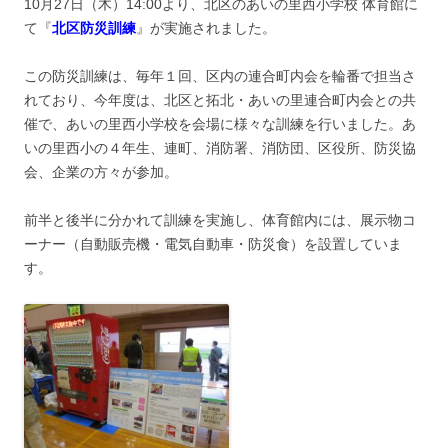
10月27日（木）14:00より、北区のあいの里西小学校 体育館に
て『
北区防災訓練
』が実施されました。
この防災訓練は、毎年１回、区内の連合町内会を輪番で担当さ
れており、今年度は、北区と拓北・あいの里連合町内会との共
催で、あいの里西小学校を会場に様々な訓練を行いました。あ
いの里西小の４年生、連町、消防署、消防団、区役所、防災協
会、企業の方々が参加。
前半と後半に分かれて訓練を実施し、体育館内には、展示物コ
ーナー（自動販売機・電気自動車・防災食）を設置していま
す。