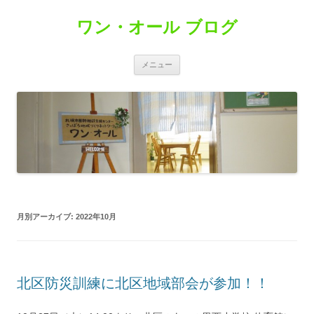
コ
ン
ワン・オール ブログ
テ
ン
ツ
へ
ス
メニュー
キ
ッ
プ
月別アーカイブ:
2022年10月
北区防災訓練に北区地域部会が参加！！