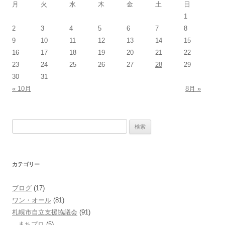
月
火
水
木
金
土
日
ョ
1
ン
2
3
4
5
6
7
8
9
10
11
12
13
14
15
16
17
18
19
20
21
22
23
24
25
26
27
28
29
30
31
« 10月
8月 »
検
索:
カテゴリー
ブログ
(17)
ワン・オール
(81)
札幌市自立支援協議会
(91)
まちプロ
(5)