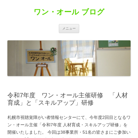
コ
ン
ワン・オール ブログ
テ
ン
ツ
へ
ス
メニュー
キ
ッ
プ
令和7年度 ワン・オール主催研修 「人材
育成」と「スキルアップ」研修
札幌市視聴覚障がい者情報センターにて、今年度2回目となるワ
ン・オール主催「令和7年度 人材育成・スキルアップ研修」を
開催いたしました。 今回は38事業所・51名の皆さまにご参加い