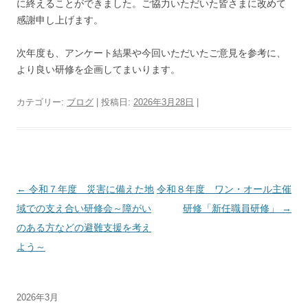
に終えることができました。ご協力いただいた皆さまに改めて
感謝申し上げます。
次年度も、アンケート結果や今回いただいたご意見を参考に、
より良い研修を企画してまいります。
カテゴリー:
ブログ
| 投稿日:
2026年3月28日
|
投
←
令和７年度 災害に備えた地
令和８年度 ワン・オール主催
稿
域での支え合い研修会～障がい
研修「新任職員研修」
→
ナ
のある方などの避難支援を考え
ビ
よう～
ゲ
ー
2026年3月
シ